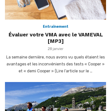
Entraînement
Évaluer votre VMA avec le VAMEVAL
[MP3]
P
28 janvier
o
La semaine dernière, nous avons vu quels étaient les
s
t
avantages et les inconvénients des tests « Cooper »
e
et « demi Cooper » (Lire l’article sur le …
d
o
n