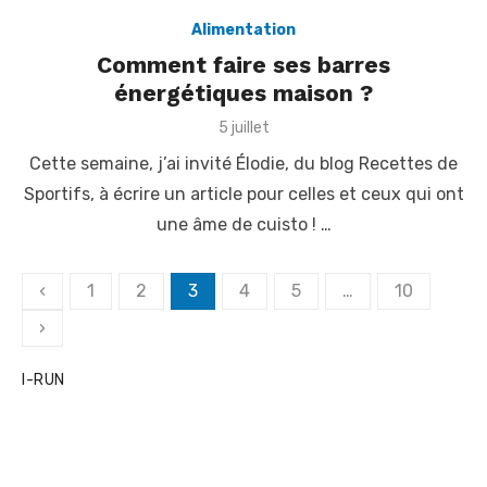
Alimentation
Comment faire ses barres
énergétiques maison ?
P
5 juillet
o
Cette semaine, j’ai invité Élodie, du blog Recettes de
s
t
Sportifs, à écrire un article pour celles et ceux qui ont
e
une âme de cuisto ! …
d
o
n
P
‹
1
2
3
4
5
…
10
a
›
g
i
I-RUN
n
a
t