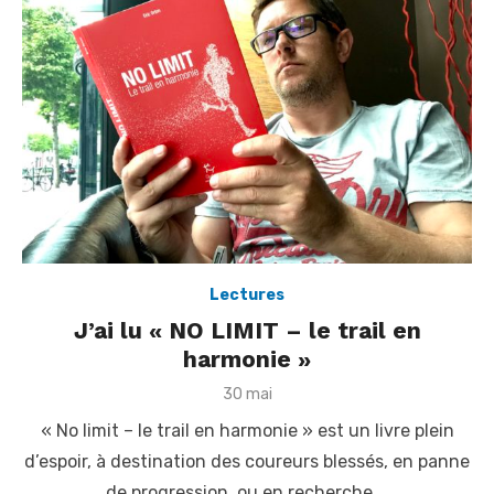
Lectures
J’ai lu « NO LIMIT – le trail en
harmonie »
P
30 mai
o
« No limit – le trail en harmonie » est un livre plein
s
t
d’espoir, à destination des coureurs blessés, en panne
e
de progression, ou en recherche …
d