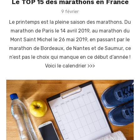
Le TOP 15 des marathons en France
P
9 février
o
Le printemps est la pleine saison des marathons. Du
s
t
marathon de Paris le 14 avril 2019, au marathon du
e
Mont Saint Michel le 26 mai 2019, en passant par le
d
o
marathon de Bordeaux, de Nantes et de Saumur, ce
n
n’est pas le choix qui manque en ce début d’année !
Voici le calendrier >>>