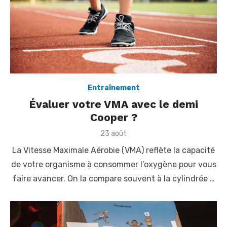
Entraînement
Évaluer votre VMA avec le demi
Cooper ?
P
23 août
o
La Vitesse Maximale Aérobie (VMA) reflète la capacité
s
t
de votre organisme à consommer l’oxygène pour vous
e
faire avancer. On la compare souvent à la cylindrée …
d
o
n