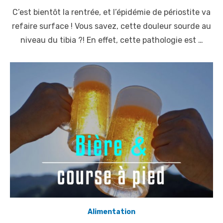
o
C’est bientôt la rentrée, et l’épidémie de périostite va
s
t
refaire surface ! Vous savez, cette douleur sourde au
e
niveau du tibia ?! En effet, cette pathologie est …
d
o
n
Alimentation