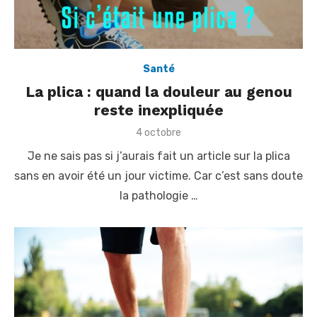
Santé
La plica : quand la douleur au genou
reste inexpliquée
P
4 octobre
o
Je ne sais pas si j’aurais fait un article sur la plica
s
t
sans en avoir été un jour victime. Car c’est sans doute
e
la pathologie …
d
o
n