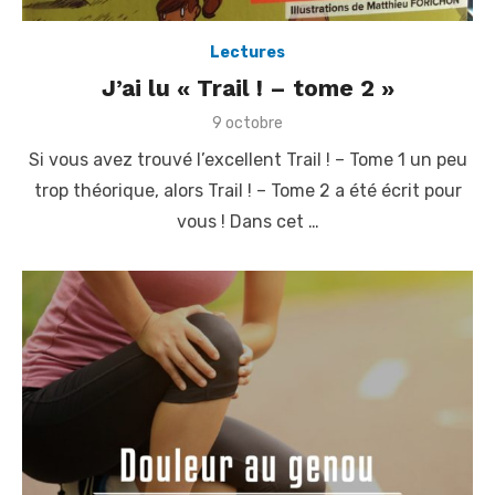
Lectures
J’ai lu « Trail ! – tome 2 »
P
9 octobre
o
Si vous avez trouvé l’excellent Trail ! – Tome 1 un peu
s
t
trop théorique, alors Trail ! – Tome 2 a été écrit pour
e
vous ! Dans cet …
d
o
n