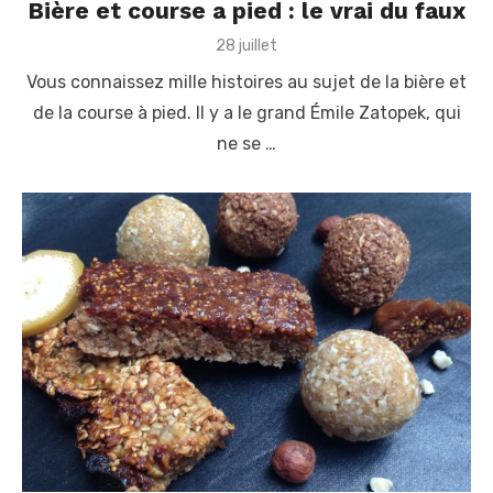
Bière et course a pied : le vrai du faux
P
28 juillet
o
Vous connaissez mille histoires au sujet de la bière et
s
t
de la course à pied. Il y a le grand Émile Zatopek, qui
e
ne se …
d
o
n