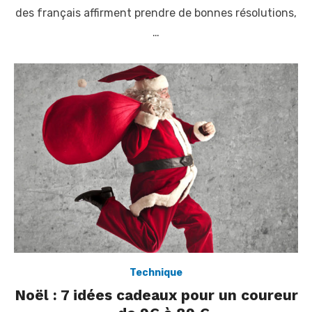
e
des français affirment prendre de bonnes résolutions,
d
o
…
n
Technique
Noël : 7 idées cadeaux pour un coureur