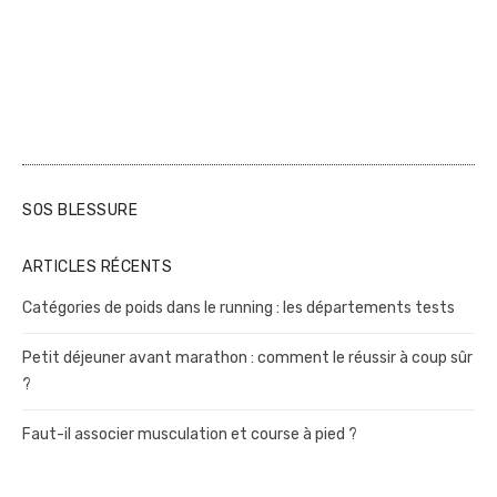
i
o
n
d
e
s
SOS BLESSURE
p
u
ARTICLES RÉCENTS
b
Catégories de poids dans le running : les départements tests
l
i
Petit déjeuner avant marathon : comment le réussir à coup sûr
?
c
a
Faut-il associer musculation et course à pied ?
t
i