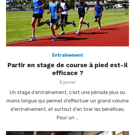
Entraînement
Partir en stage de course à pied est-il
efficace ?
P
8 janvier
o
Un stage d’entraînement, c’est une période plus ou
s
t
moins longue qui permet d’effectuer un grand volume
e
d’entraînement, et surtout d’en tirer les bénéfices.
d
o
Pour un …
n