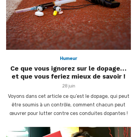
Humeur
Ce que vous ignorez sur le dopage…
et que vous feriez mieux de savoir !
P
28 juin
o
Voyons dans cet article ce qu’est le dopage, qui peut
s
t
être soumis à un contrôle, comment chacun peut
e
œuvrer pour lutter contre ces conduites dopantes !
d
o
n