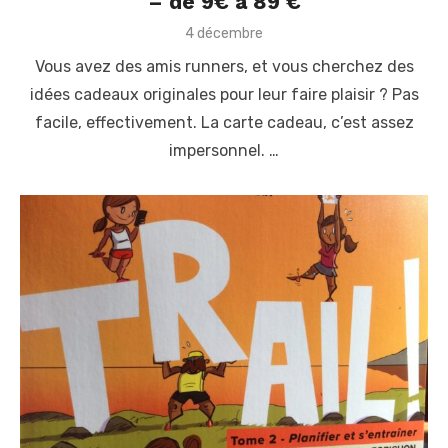
– de 9€ à 89 €
P
4 décembre
o
Vous avez des amis runners, et vous cherchez des
s
t
idées cadeaux originales pour leur faire plaisir ? Pas
e
facile, effectivement. La carte cadeau, c’est assez
d
o
impersonnel. …
n