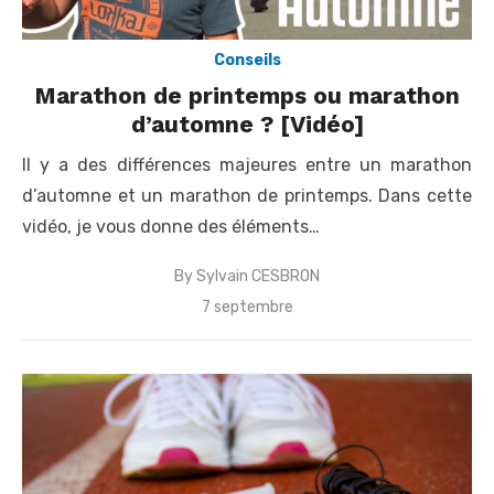
Conseils
Marathon de printemps ou marathon
d’automne ? [Vidéo]
Il y a des différences majeures entre un marathon
d’automne et un marathon de printemps. Dans cette
vidéo, je vous donne des éléments…
By
Sylvain CESBRON
P
7 septembre
o
s
t
e
d
o
n