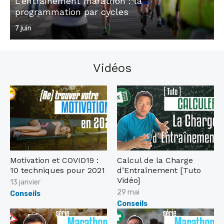
L’entraînement marathon : la
programmation par cycles
P
7 juin
o
s
t
Vidéos
e
d
o
n
Motivation et COVID19 :
Calcul de la Charge
10 techniques pour 2021
d’Entraînement [Tuto
Vidéo]
P
13 janvier
o
P
29 mai
Conseils
s
o
Conseils
t
s
e
t