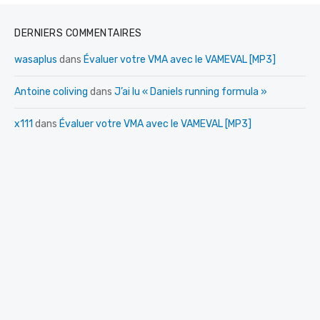
o
DERNIERS COMMENTAIRES
n
s
wasaplus
dans
Évaluer votre VMA avec le VAMEVAL [MP3]
Antoine coliving
dans
J’ai lu « Daniels running formula »
x111
dans
Évaluer votre VMA avec le VAMEVAL [MP3]