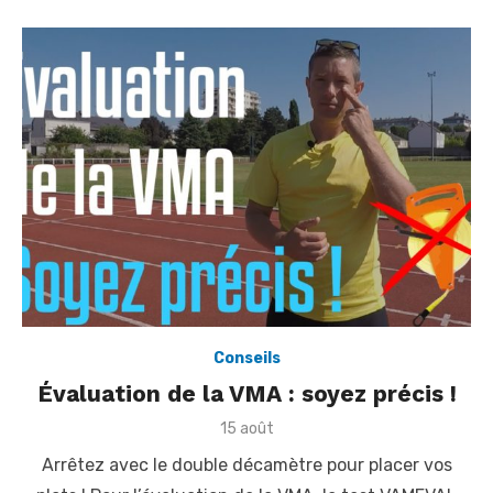
n
Conseils
Évaluation de la VMA : soyez précis !
P
15 août
o
Arrêtez avec le double décamètre pour placer vos
s
t