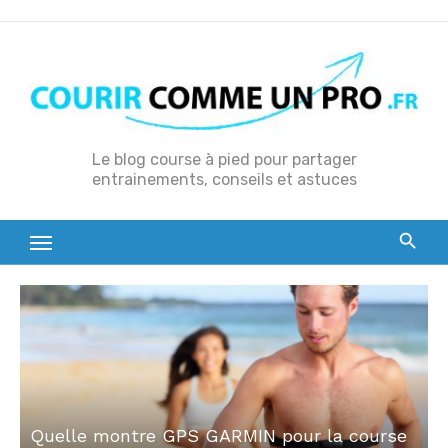
S
k
i
p
t
o
Le blog course à pied pour partager
entrainements, conseils et astuces
c
o
n
t
e
n
t
Quelle montre GPS GARMIN pour la course