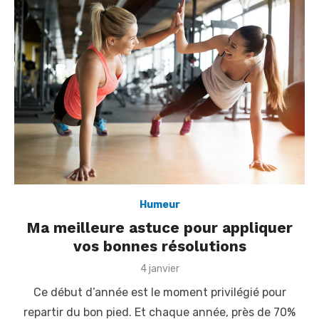
Humeur
Ma meilleure astuce pour appliquer
vos bonnes résolutions
P
4 janvier
o
Ce début d’année est le moment privilégié pour
s
t
repartir du bon pied. Et chaque année, près de 70%