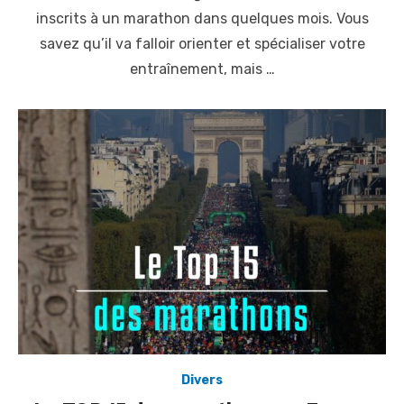
t
inscrits à un marathon dans quelques mois. Vous
e
savez qu’il va falloir orienter et spécialiser votre
d
o
entraînement, mais …
n
Divers