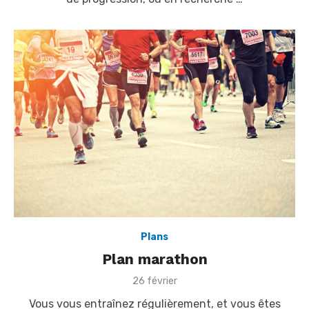
o
n
Plans
Plan marathon
P
26 février
o
Vous vous entraînez régulièrement, et vous êtes
s