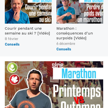
d
e
o
d
n
o
n
Courir pendant une
Marathon :
semaine au ski ? [Vidéo]
conséquences d’un
surpoids [Vidéo]
P
8 février
o
P
6 décembre
Conseils
s
o
Conseils
t
s
e
t
d
e
o
d
n
o
n