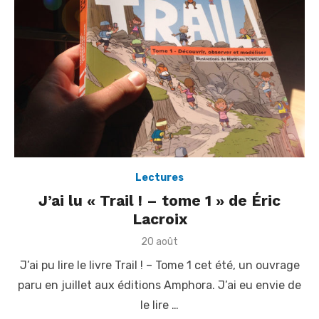
Lectures
J’ai lu « Trail ! – tome 1 » de Éric
Lacroix
P
20 août
o
J’ai pu lire le livre Trail ! – Tome 1 cet été, un ouvrage
s
t
paru en juillet aux éditions Amphora. J’ai eu envie de
e
le lire …
d
o