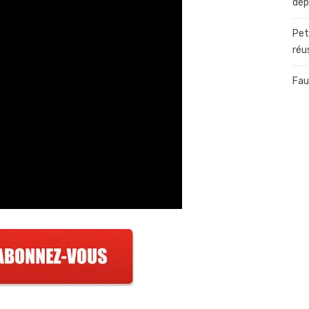
dép
Pet
réu
Fau