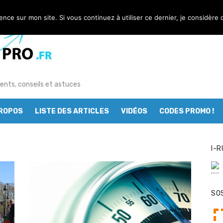
nt pas ?
ience sur mon site. Si vous continuez à utiliser ce dernier, je considère 
 au service des sportifs
g : les départements tests
omment le réussir à coup sûr ?
ents, conseils et astuces
urse à pied ?
PROPOS
LISTE DES ARTICLES
VIDÉOS
CODES PROMO !
butant en course à pied
I-R
course à pied ?
nts à bannir
dèle de chaussure de trail « NNormal »
SO