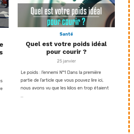
Santé
Quel est votre poids idéal
le
pour courir ?
s
Posted
25 janvier
on
Le poids : l’ennemi N°1 Dans la première
partie de l’article que vous pouvez lire ici,
ns
nous avons vu que les kilos en trop étaient
re
…