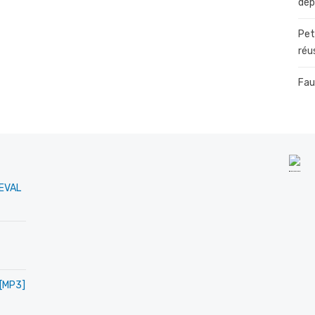
dép
Pet
réu
Fau
MEVAL
 [MP3]