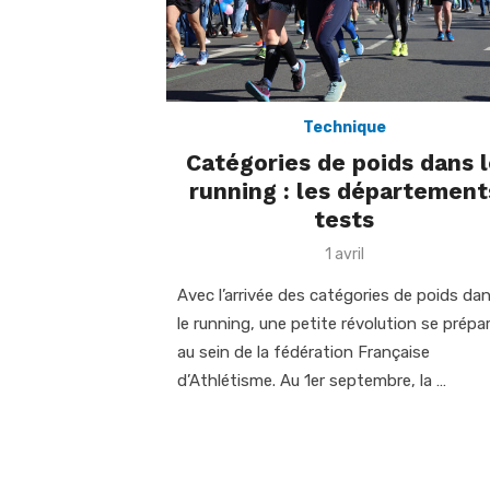
Technique
Catégories de poids dans 
running : les département
tests
Posted
1 avril
on
Avec l’arrivée des catégories de poids da
le running, une petite révolution se prépa
au sein de la fédération Française
d’Athlétisme. Au 1er septembre, la …