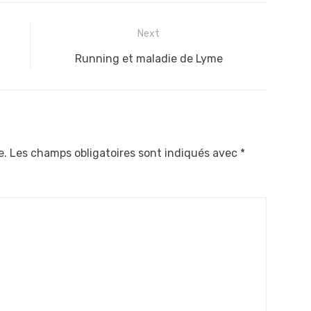
Next
Next
Running et maladie de Lyme
post:
e.
Les champs obligatoires sont indiqués avec
*