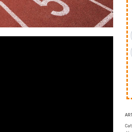
AR
Cat