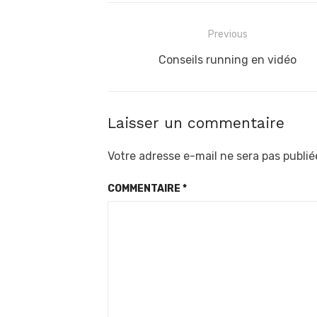
Navigation
Previous
de
Previous
Conseils running en vidéo
post:
l’article
Laisser un commentaire
Votre adresse e-mail ne sera pas publié
COMMENTAIRE
*