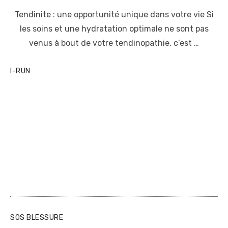
o
Tendinite : une opportunité unique dans votre vie Si
s
t
les soins et une hydratation optimale ne sont pas
e
venus à bout de votre tendinopathie, c’est …
d
o
n
I-RUN
SOS BLESSURE