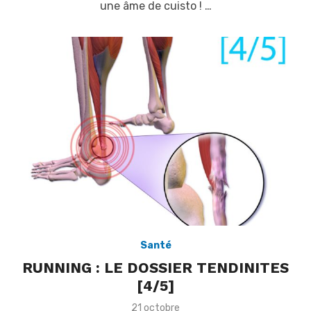
une âme de cuisto ! …
d
o
n
Santé
RUNNING : LE DOSSIER TENDINITES
[4/5]
P
21 octobre