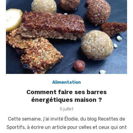
Alimentation
Comment faire ses barres
énergétiques maison ?
P
5 juillet
o
Cette semaine, j’ai invité Élodie, du blog Recettes de
s
t
Sportifs, à écrire un article pour celles et ceux qui ont
e