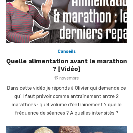
Conseils
Quelle alimentation avant le marathon
? [Vidéo]
P
19 novembre
o
Dans cette vidéo je réponds à Olivier qui demande ce
s
t
qu’il faut prévoir comme entraînement entre 2
e
marathons : quel volume d’entraînement ? quelle
d
o
fréquence de séances ? A quelles intensités ?
n