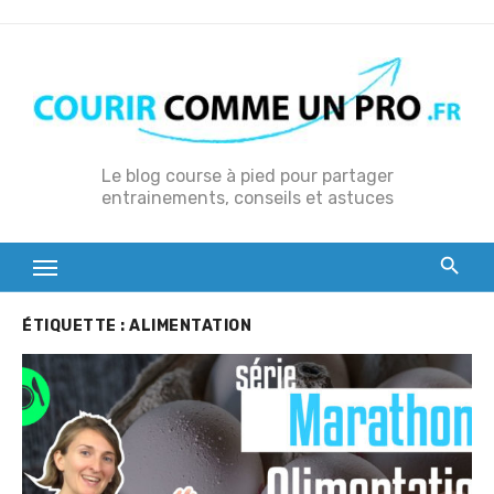
S
k
i
p
t
o
Le blog course à pied pour partager
entrainements, conseils et astuces
c
o
n
t
e
ÉTIQUETTE :
ALIMENTATION
n
t