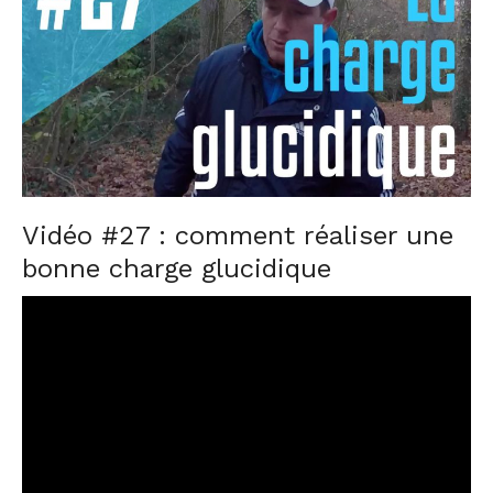
d
o
n
Vidéo #27 :
comment réaliser une
bonne charge glucidique