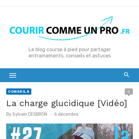
S
k
i
p
t
o
Le blog course à pied pour partager
entrainements, conseils et astuces
c
o
n
t
e
CONSEILS
0
n
La charge glucidique [Vidéo]
t
P
By
Sylvain CESBRON
6 décembre
o
s
t
e