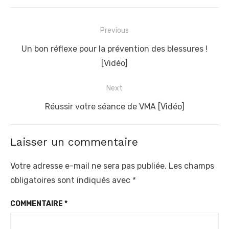
N
Previous
a
P
Un bon réflexe pour la prévention des blessures !
v
r
[Vidéo]
i
e
Next
g
v
a
i
N
Réussir votre séance de VMA [Vidéo]
t
o
e
u
x
i
Laisser un commentaire
s
t
o
p
p
n
Votre adresse e-mail ne sera pas publiée.
Les champs
o
o
obligatoires sont indiqués avec
*
d
s
s
e
COMMENTAIRE
*
t
t
l
:
: