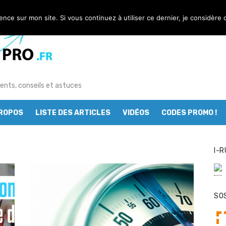
nt pas ?
ience sur mon site. Si vous continuez à utiliser ce dernier, je considère 
 au service des sportifs
g : les départements tests
omment le réussir à coup sûr ?
ents, conseils et astuces
urse à pied ?
PROPOS
LISTE DES ARTICLES
VIDÉOS
CODES PROMO !
butant en course à pied
I-R
course à pied ?
nts à bannir
dèle de chaussure de trail « NNormal »
SO