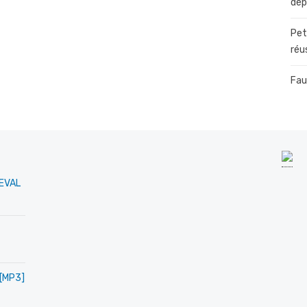
dép
Pet
réu
Fau
MEVAL
 [MP3]