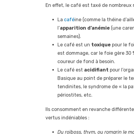
En effet, le café est taxé de nombreux m
La
café
ine (comme la théine d’aill
l’
apparition
d’anémie
(une caren
semaines).
Le café est un
toxique
pour le fo
est dommage, car le foie gère 30 
coureur de fond à besoin.
Le café est
acidifiant
pour l’orga
Basique au point de préparer le ter
tendinites, le syndrome de « la pa
périostites, etc.
Ils consomment en revanche différent
vertus indéniables :
Du roïboss, thym, ou romarin le m