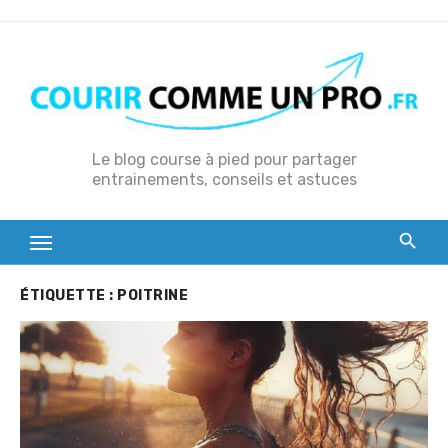
S
k
i
p
t
o
Le blog course à pied pour partager
entrainements, conseils et astuces
c
o
n
t
e
ÉTIQUETTE :
POITRINE
n
t