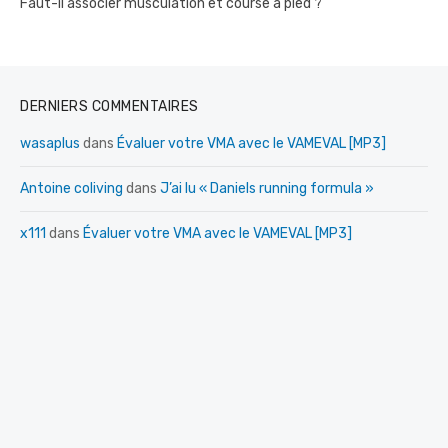
Faut-il associer musculation et course à pied ?
DERNIERS COMMENTAIRES
wasaplus
dans
Évaluer votre VMA avec le VAMEVAL [MP3]
Antoine coliving
dans
J’ai lu « Daniels running formula »
x111
dans
Évaluer votre VMA avec le VAMEVAL [MP3]