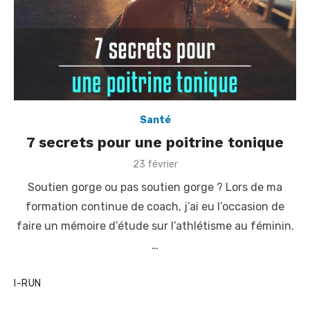
Santé
7 secrets pour une poitrine tonique
P
23 février
o
Soutien gorge ou pas soutien gorge ? Lors de ma
s
t
formation continue de coach, j’ai eu l’occasion de
e
faire un mémoire d’étude sur l’athlétisme au féminin.
d
o
…
n
I-RUN