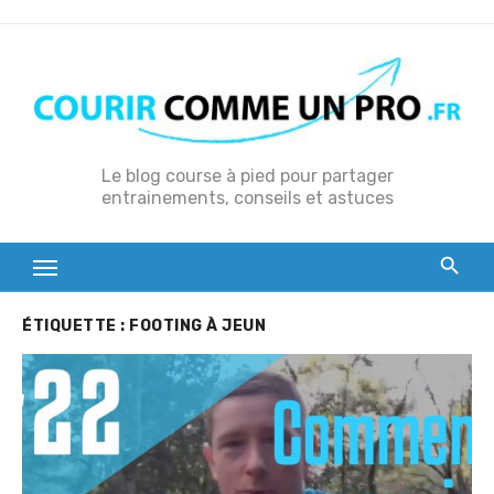
S
k
i
p
t
o
Le blog course à pied pour partager
entrainements, conseils et astuces
c
o
n
t
e
ÉTIQUETTE :
FOOTING À JEUN
n
t