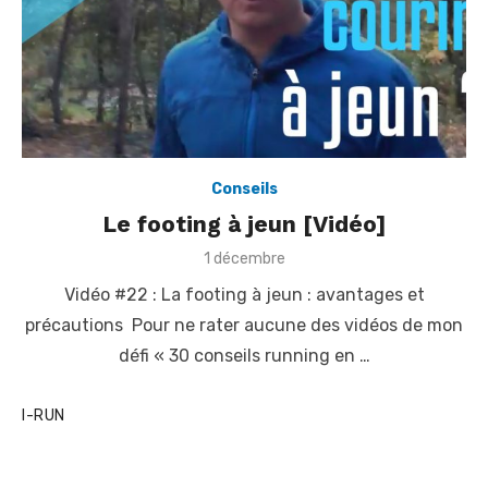
Conseils
Le footing à jeun [Vidéo]
P
1 décembre
o
Vidéo #22 : La footing à jeun : avantages et
s
t
précautions Pour ne rater aucune des vidéos de mon
e
défi « 30 conseils running en …
d
o
n
I-RUN