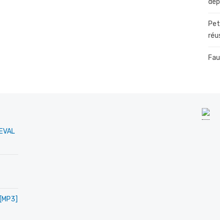
dép
Pet
réu
Fau
MEVAL
 [MP3]