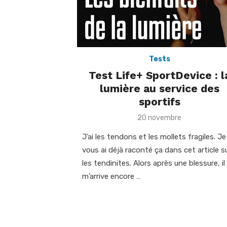
Tests
Test Life+ SportDevice : l
lumière au service des
sportifs
Posted
20 novembre
on
J’ai les tendons et les mollets fragiles. Je
vous ai déjà raconté ça dans cet article s
les tendinites. Alors après une blessure, il
m’arrive encore …