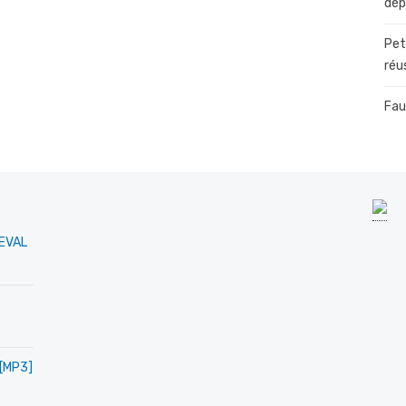
dép
Pet
réu
Fau
MEVAL
 [MP3]