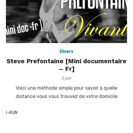
Divers
Steve Prefontaine [Mini documentaire
– Fr]
P
2 juin
o
Voici une méthode simple pour savoir à quelle
s
t
distance vous vous trouvez de votre domicile
e
d
o
I-RUN
n