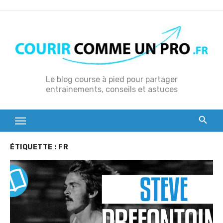
S
k
i
p
t
o
Le blog course à pied pour partager
entrainements, conseils et astuces
c
o
n
t
e
ÉTIQUETTE :
FR
n
t