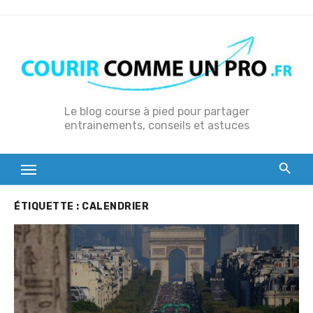
S
k
i
p
t
o
Le blog course à pied pour partager
entrainements, conseils et astuces
c
o
n
t
e
ÉTIQUETTE :
CALENDRIER
n
t