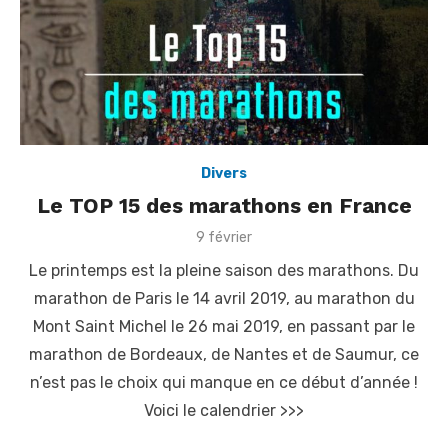
Divers
Le TOP 15 des marathons en France
P
9 février
o
Le printemps est la pleine saison des marathons. Du
s
t
marathon de Paris le 14 avril 2019, au marathon du
e
Mont Saint Michel le 26 mai 2019, en passant par le
d
o
marathon de Bordeaux, de Nantes et de Saumur, ce
n
n’est pas le choix qui manque en ce début d’année !
Voici le calendrier >>>