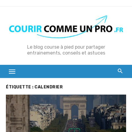
S
k
i
p
t
o
Le blog course à pied pour partager
entrainements, conseils et astuces
c
o
n
t
e
ÉTIQUETTE :
CALENDRIER
n
t