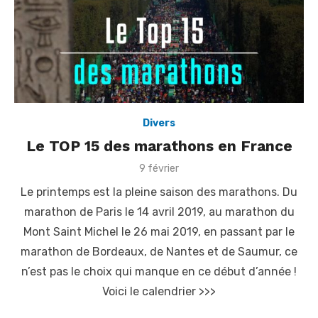
Divers
Le TOP 15 des marathons en France
P
9 février
o
Le printemps est la pleine saison des marathons. Du
s
t
marathon de Paris le 14 avril 2019, au marathon du
e
Mont Saint Michel le 26 mai 2019, en passant par le
d
o
marathon de Bordeaux, de Nantes et de Saumur, ce
n
n’est pas le choix qui manque en ce début d’année !
Voici le calendrier >>>