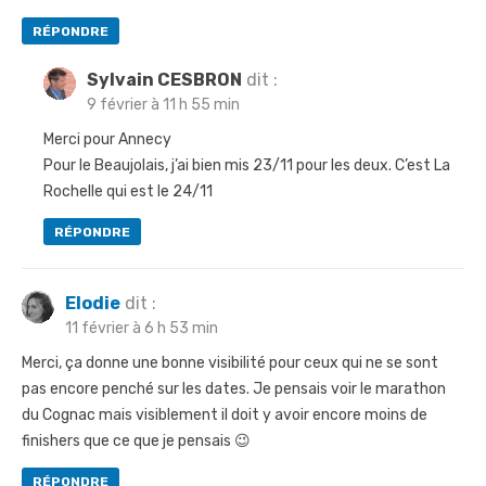
’
RÉPONDRE
a
r
Sylvain CESBRON
dit :
9 février à 11 h 55 min
t
Merci pour Annecy
i
Pour le Beaujolais, j’ai bien mis 23/11 pour les deux. C’est La
c
Rochelle qui est le 24/11
l
RÉPONDRE
e
Elodie
dit :
11 février à 6 h 53 min
Merci, ça donne une bonne visibilité pour ceux qui ne se sont
pas encore penché sur les dates. Je pensais voir le marathon
du Cognac mais visiblement il doit y avoir encore moins de
finishers que ce que je pensais 😉
RÉPONDRE