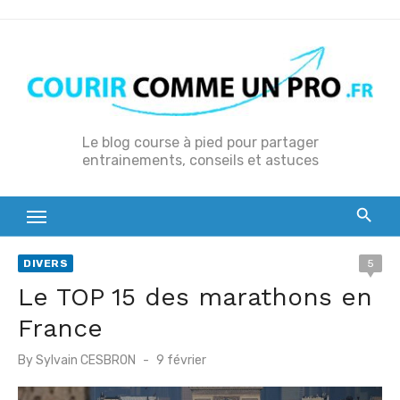
S
k
i
p
t
o
Le blog course à pied pour partager
entrainements, conseils et astuces
c
o
n
t
e
DIVERS
5
n
Le TOP 15 des marathons en
t
France
P
By
Sylvain CESBRON
9 février
o
s