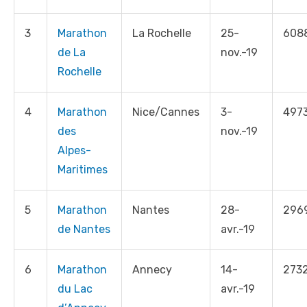
3
Marathon
La Rochelle
25-
608
de La
nov.-19
Rochelle
4
Marathon
Nice/Cannes
3-
497
des
nov.-19
Alpes-
Maritimes
5
Marathon
Nantes
28-
296
de Nantes
avr.-19
6
Marathon
Annecy
14-
273
du Lac
avr.-19