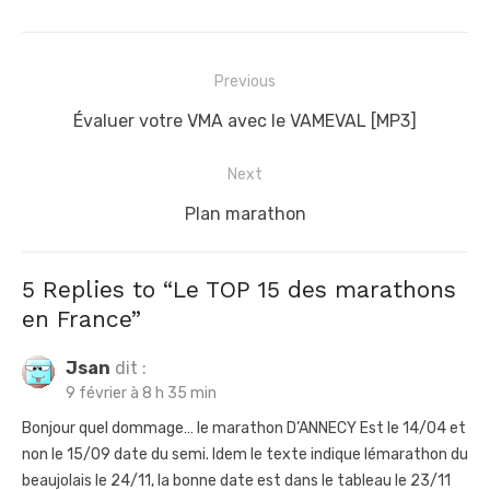
N
Previous
a
P
Évaluer votre VMA avec le VAMEVAL [MP3]
v
r
i
Next
e
g
v
N
Plan marathon
a
i
e
t
o
x
5 Replies to “
Le TOP 15 des marathons
u
t
i
en France
”
s
p
o
p
o
Jsan
dit :
n
9 février à 8 h 35 min
o
s
d
s
t
Bonjour quel dommage… le marathon D’ANNECY Est le 14/04 et
e
non le 15/09 date du semi. Idem le texte indique lémarathon du
t
:
l
beaujolais le 24/11, la bonne date est dans le tableau le 23/11
: