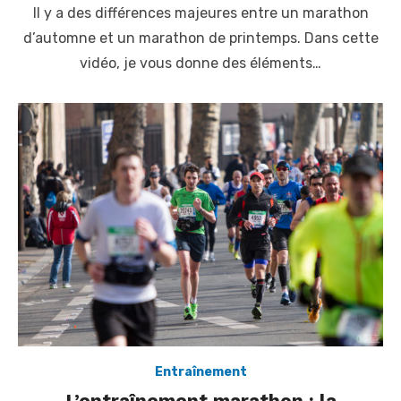
Il y a des différences majeures entre un marathon
s
t
d’automne et un marathon de printemps. Dans cette
e
vidéo, je vous donne des éléments…
d
o
n
Entraînement
L’entraînement marathon : la