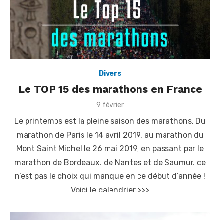
Divers
Le TOP 15 des marathons en France
P
9 février
o
Le printemps est la pleine saison des marathons. Du
s
t
marathon de Paris le 14 avril 2019, au marathon du
e
Mont Saint Michel le 26 mai 2019, en passant par le
d
o
marathon de Bordeaux, de Nantes et de Saumur, ce
n
n’est pas le choix qui manque en ce début d’année !
Voici le calendrier >>>