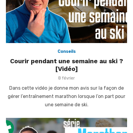
Conseils
Courir pendant une semaine au ski ?
[Vidéo]
P
8 février
o
Dans cette vidéo je donne mon avis sur la façon de
s
t
gérer l’entraînement marathon lorsque l’on part pour
e
une semaine de ski.
d
o
n