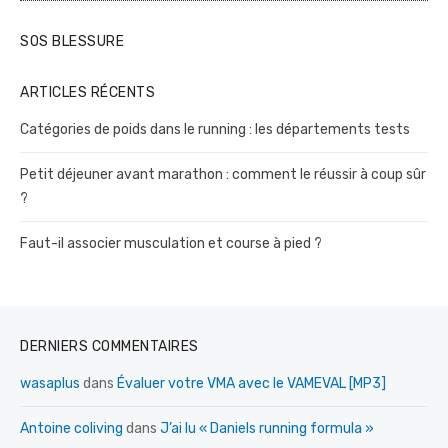
d
e
SOS BLESSURE
s
p
ARTICLES RÉCENTS
u
Catégories de poids dans le running : les départements tests
b
Petit déjeuner avant marathon : comment le réussir à coup sûr
l
?
i
c
Faut-il associer musculation et course à pied ?
a
t
i
DERNIERS COMMENTAIRES
o
wasaplus
dans
Évaluer votre VMA avec le VAMEVAL [MP3]
n
s
Antoine coliving
dans
J’ai lu « Daniels running formula »