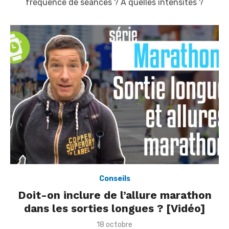
fréquence de séances ? A quelles intensités ?
n
Conseils
Doit-on inclure de l’allure marathon
dans les sorties longues ? [Vidéo]
P
18 octobre