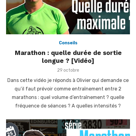
Conseils
Marathon : quelle durée de sortie
longue ? [Vidéo]
P
29 octobre
o
Dans cette vidéo je réponds à Olivier qui demande ce
s
t
qu’il faut prévoir comme entraînement entre 2
e
marathons : quel volume d’entraînement ? quelle
d
o
fréquence de séances ? A quelles intensités ?
n