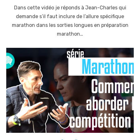
o
Dans cette vidéo je réponds à Jean-Charles qui
s
t
demande s’il faut inclure de l’allure spécifique
e
marathon dans les sorties longues en préparation
d
o
marathon…
n