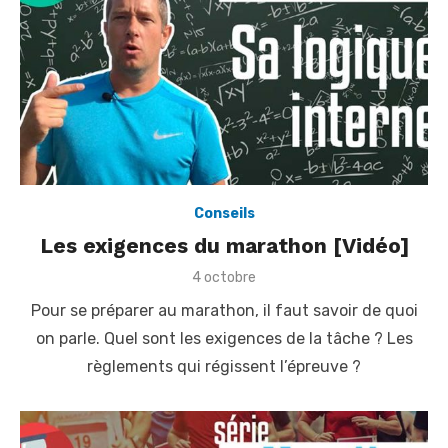
Conseils
Les exigences du marathon [Vidéo]
P
4 octobre
o
Pour se préparer au marathon, il faut savoir de quoi
s
t
on parle. Quel sont les exigences de la tâche ? Les
e
règlements qui régissent l’épreuve ?
d
o
n