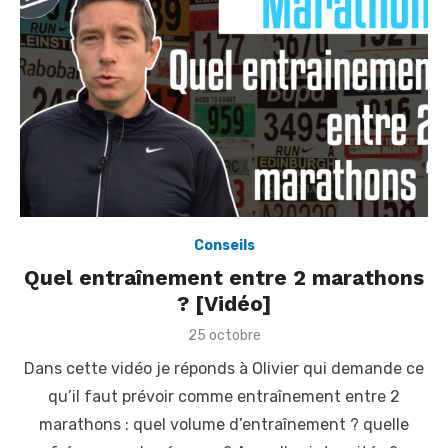
Conseils
Quel entraînement entre 2 marathons
? [Vidéo]
P
25 octobre
o
Dans cette vidéo je réponds à Olivier qui demande ce
s
t
qu’il faut prévoir comme entraînement entre 2
e
marathons : quel volume d’entraînement ? quelle
d
o