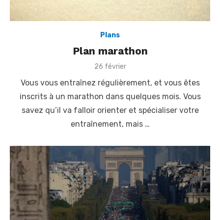
Plans
Plan marathon
P
26 février
o
Vous vous entraînez régulièrement, et vous êtes
s
t
inscrits à un marathon dans quelques mois. Vous
e
savez qu’il va falloir orienter et spécialiser votre
d
o
entraînement, mais …
n