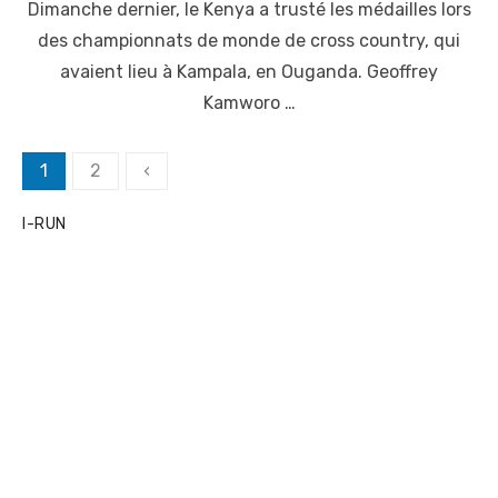
Dimanche dernier, le Kenya a trusté les médailles lors
s
t
des championnats de monde de cross country, qui
e
avaient lieu à Kampala, en Ouganda. Geoffrey
d
o
Kamworo …
n
P
1
2
‹
a
I-RUN
g
i
n
a
t
i
o
n