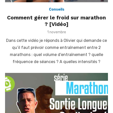
Conseils
Comment gérer le froid sur marathon
? [Vidéo]
P
1 novembre
o
Dans cette vidéo je réponds à Olivier qui demande ce
s
t
qu’il faut prévoir comme entraînement entre 2
e
marathons : quel volume d’entraînement ? quelle
d
o
fréquence de séances ? A quelles intensités ?
n