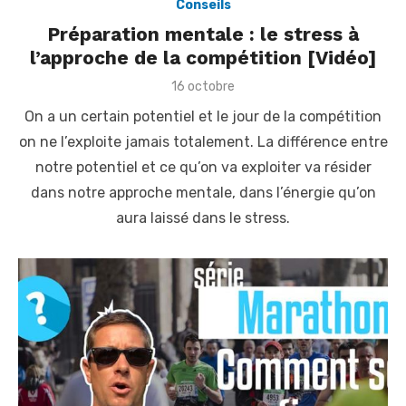
Conseils
Préparation mentale : le stress à
l’approche de la compétition [Vidéo]
P
16 octobre
o
On a un certain potentiel et le jour de la compétition
s
t
on ne l’exploite jamais totalement. La différence entre
e
notre potentiel et ce qu’on va exploiter va résider
d
o
dans notre approche mentale, dans l’énergie qu’on
n
aura laissé dans le stress.