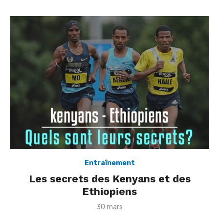
o
n
Entraînement
Les secrets des Kenyans et des
Ethiopiens
P
30 mars
o