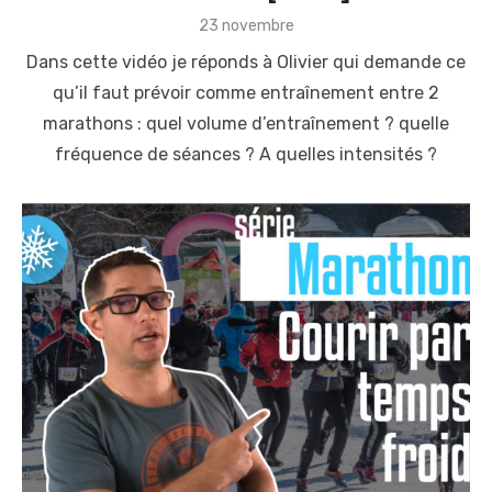
P
23 novembre
o
Dans cette vidéo je réponds à Olivier qui demande ce
s
t
qu’il faut prévoir comme entraînement entre 2
e
marathons : quel volume d’entraînement ? quelle
d
o
fréquence de séances ? A quelles intensités ?
n