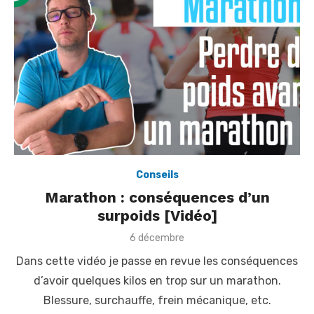
Conseils
Marathon : conséquences d’un
surpoids [Vidéo]
P
6 décembre
o
Dans cette vidéo je passe en revue les conséquences
s
t
d’avoir quelques kilos en trop sur un marathon.
e
Blessure, surchauffe, frein mécanique, etc.
d
o