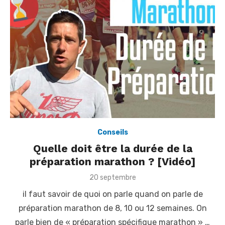
Conseils
Quelle doit être la durée de la
préparation marathon ? [Vidéo]
P
20 septembre
o
il faut savoir de quoi on parle quand on parle de
s
t
préparation marathon de 8, 10 ou 12 semaines. On
e
parle bien de « préparation spécifique marathon » …
d