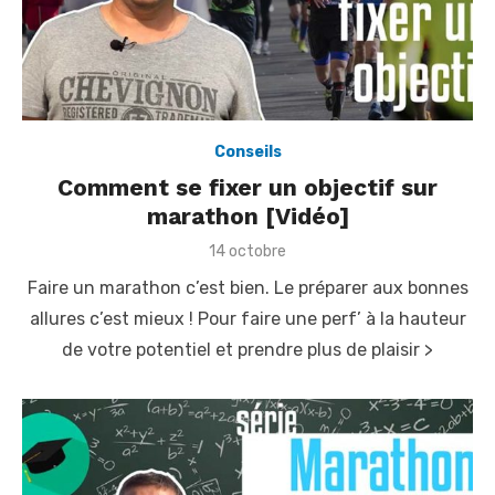
Conseils
Comment se fixer un objectif sur
marathon [Vidéo]
P
14 octobre
o
Faire un marathon c’est bien. Le préparer aux bonnes
s
t
allures c’est mieux ! Pour faire une perf’ à la hauteur
e
de votre potentiel et prendre plus de plaisir >
d
o
n