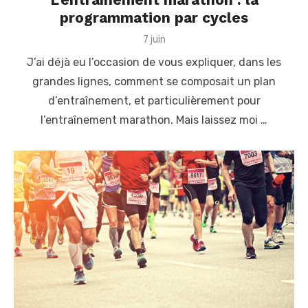
programmation par cycles
P
7 juin
o
J’ai déjà eu l’occasion de vous expliquer, dans les
s
t
grandes lignes, comment se composait un plan
e
d’entraînement, et particulièrement pour
d
o
l’entraînement marathon. Mais laissez moi …
n