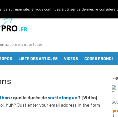
ience sur mon site. Si vous continuez à utiliser ce dernier, je considère 
ents, conseils et astuces
PROPOS
LISTE DES ARTICLES
VIDÉOS
CODES PROMO !
ons
I-R
thon
: quelle durée de
sortie longue
? [Vidéo]
SO
l, huh? Just enter your email address in the form