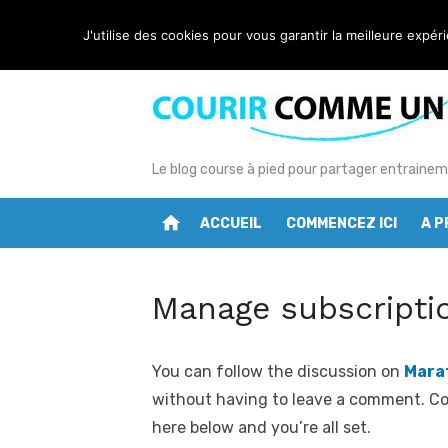
Skip
Manage subscriptions
Latest:
J'utilise des cookies pour vous garantir la meilleure expér
to
content
Le blog course à pied pour partager entrainem
home
ACCUEIL
COMMENCEZ ICI
A 
Manage subscripti
You can follow the discussion on
Mara
without having to leave a comment. Coo
here below and you’re all set.