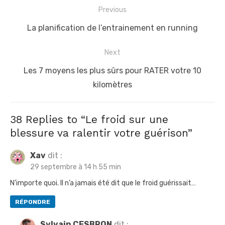
N
Previous
a
P
La planification de l’entrainement en running
v
r
i
Next
e
g
v
N
Les 7 moyens les plus sûrs pour RATER votre 10
a
i
e
kilomètres
t
o
x
u
t
i
38 Replies to “
Le froid sur une
s
p
o
blessure va ralentir votre guérison
”
p
o
n
o
s
Xav
dit :
d
29 septembre à 14 h 55 min
s
t
e
t
:
N’importe quoi. Il n’a jamais été dit que le froid guérissait…
l
:
’
RÉPONDRE
a
Sylvain CESBRON
dit :