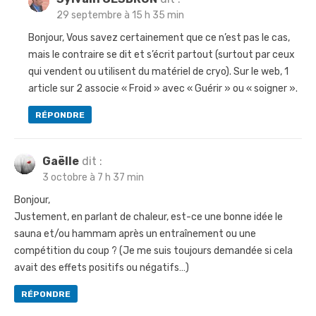
r
29 septembre à 15 h 35 min
t
Bonjour, Vous savez certainement que ce n’est pas le cas,
i
mais le contraire se dit et s’écrit partout (surtout par ceux
qui vendent ou utilisent du matériel de cryo). Sur le web, 1
c
article sur 2 associe « Froid » avec « Guérir » ou « soigner ».
l
RÉPONDRE
e
Gaëlle
dit :
3 octobre à 7 h 37 min
Bonjour,
Justement, en parlant de chaleur, est-ce une bonne idée le
sauna et/ou hammam après un entraînement ou une
compétition du coup ? (Je me suis toujours demandée si cela
avait des effets positifs ou négatifs…)
RÉPONDRE