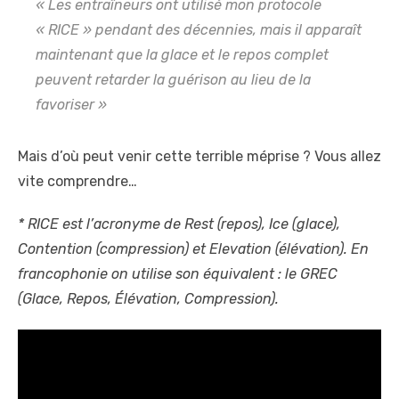
« Les entraîneurs ont utilisé mon protocole
« RICE » pendant des décennies, mais il apparaît
maintenant que la glace et le repos complet
peuvent retarder la guérison au lieu de la
favoriser »
Mais d’où peut venir cette terrible méprise ? Vous allez
vite comprendre…
* RICE est l’acronyme de Rest (repos), Ice (glace),
Contention (compression) et Elevation (élévation). En
francophonie on utilise son équivalent : le GREC
(Glace, Repos, Élévation, Compression).