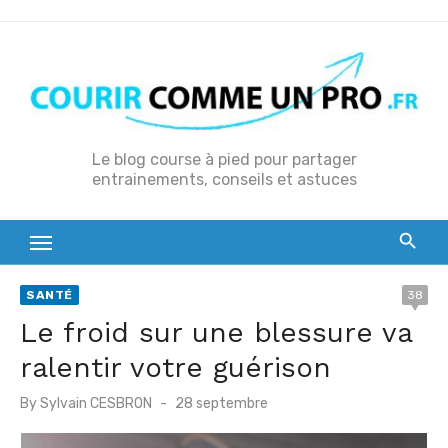
S
k
i
p
t
o
Le blog course à pied pour partager
entrainements, conseils et astuces
c
o
n
t
e
SANTÉ
38
n
Le froid sur une blessure va
t
ralentir votre guérison
P
By
Sylvain CESBRON
28 septembre
o
s