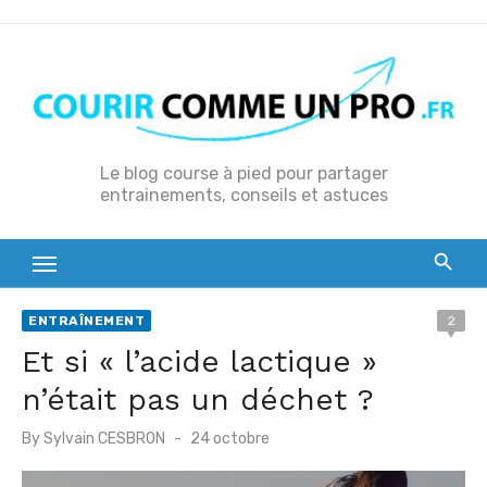
S
k
i
p
t
o
Le blog course à pied pour partager
entrainements, conseils et astuces
c
o
n
t
e
ENTRAÎNEMENT
2
n
Et si « l’acide lactique »
t
n’était pas un déchet ?
P
By
Sylvain CESBRON
24 octobre
o
s