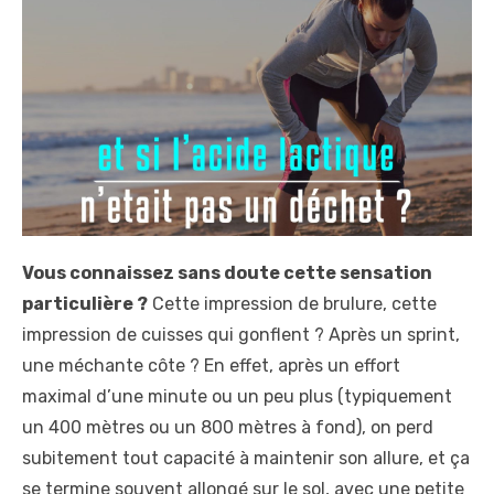
t
e
d
o
n
Vous connaissez sans doute cette sensation
particulière ?
Cette impression de brulure, cette
impression de cuisses qui gonflent ? Après un sprint,
une méchante côte ? En effet, après un effort
maximal d’une minute ou un peu plus (typiquement
un 400 mètres ou un 800 mètres à fond), on perd
subitement tout capacité à maintenir son allure, et ça
se termine souvent allongé sur le sol, avec une petite