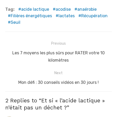
Tag:
acide lactique
acodise
anaérobie
Filières énergétiques
lactates
Récupération
Seuil
N
Previous
a
P
Les 7 moyens les plus sûrs pour RATER votre 10
v
r
kilomètres
i
e
Next
g
v
a
i
N
Mon défi : 30 conseils vidéos en 30 jours !
t
o
e
u
x
i
2 Replies to “
Et si « l’acide lactique »
s
t
o
n’était pas un déchet ?
”
p
p
n