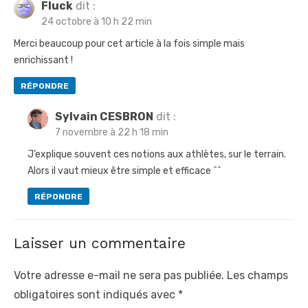
o
o
Fluck
dit :
d
24 octobre à 10 h 22 min
s
s
e
t
t
Merci beaucoup pour cet article à la fois simple mais
l
enrichissant !
:
:
’
RÉPONDRE
a
r
Sylvain CESBRON
dit :
t
7 novembre à 22 h 18 min
i
J’explique souvent ces notions aux athlètes, sur le terrain.
Alors il vaut mieux être simple et efficace ^^
c
l
RÉPONDRE
e
Laisser un commentaire
Votre adresse e-mail ne sera pas publiée.
Les champs
obligatoires sont indiqués avec
*