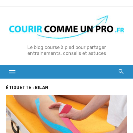
S
k
i
p
t
o
Le blog course à pied pour partager
entrainements, conseils et astuces
c
o
n
t
e
ÉTIQUETTE :
BILAN
n
t