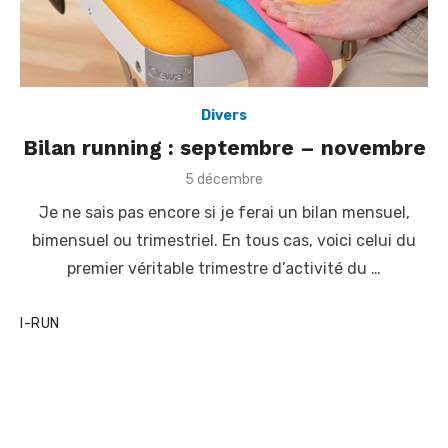
Divers
Bilan running : septembre – novembre
P
5 décembre
o
Je ne sais pas encore si je ferai un bilan mensuel,
s
t
bimensuel ou trimestriel. En tous cas, voici celui du
e
premier véritable trimestre d’activité du …
d
o
n
I-RUN