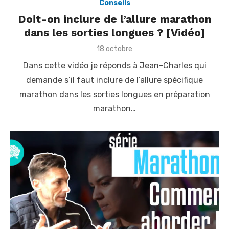
Conseils
Doit-on inclure de l’allure marathon
dans les sorties longues ? [Vidéo]
P
18 octobre
o
Dans cette vidéo je réponds à Jean-Charles qui
s
t
demande s’il faut inclure de l’allure spécifique
e
marathon dans les sorties longues en préparation
d
o
marathon…
n