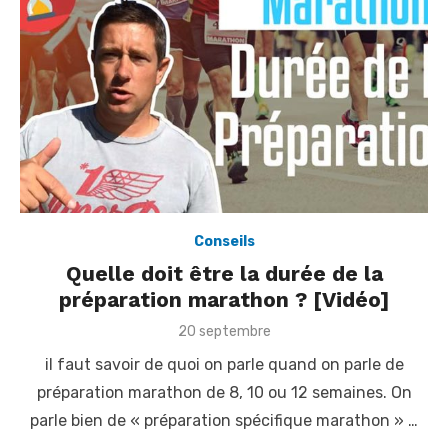
Conseils
Quelle doit être la durée de la
préparation marathon ? [Vidéo]
P
20 septembre
o
il faut savoir de quoi on parle quand on parle de
s
t
préparation marathon de 8, 10 ou 12 semaines. On
e
parle bien de « préparation spécifique marathon » …
d
o