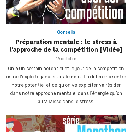
Conseils
Préparation mentale : le stress à
l’approche de la compétition [Vidéo]
P
16 octobre
o
On a un certain potentiel et le jour de la compétition
s
t
on ne l’exploite jamais totalement. La différence entre
e
notre potentiel et ce qu’on va exploiter va résider
d
o
dans notre approche mentale, dans l’énergie qu’on
n
aura laissé dans le stress.