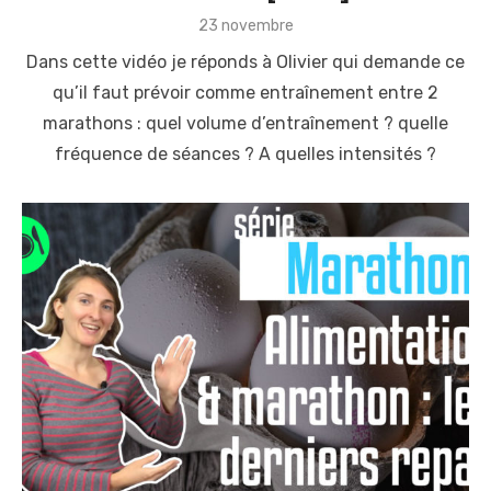
P
23 novembre
o
Dans cette vidéo je réponds à Olivier qui demande ce
s
t
qu’il faut prévoir comme entraînement entre 2
e
marathons : quel volume d’entraînement ? quelle
d
o
fréquence de séances ? A quelles intensités ?
n