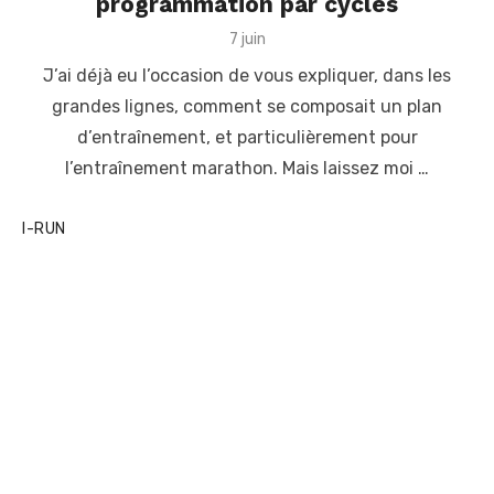
programmation par cycles
P
7 juin
o
J’ai déjà eu l’occasion de vous expliquer, dans les
s
t
grandes lignes, comment se composait un plan
e
d’entraînement, et particulièrement pour
d
o
l’entraînement marathon. Mais laissez moi …
n
I-RUN