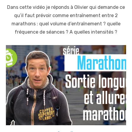
o
Dans cette vidéo je réponds à Olivier qui demande ce
s
t
qu’il faut prévoir comme entraînement entre 2
e
marathons : quel volume d’entraînement ? quelle
d
o
fréquence de séances ? A quelles intensités ?
n