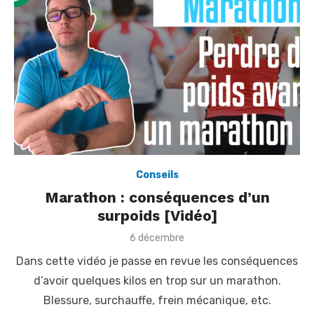
Conseils
Marathon : conséquences d’un
surpoids [Vidéo]
P
6 décembre
o
Dans cette vidéo je passe en revue les conséquences
s
t
d’avoir quelques kilos en trop sur un marathon.
e
Blessure, surchauffe, frein mécanique, etc.
d
o