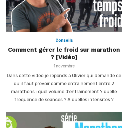
Conseils
Comment gérer le froid sur marathon
? [Vidéo]
P
1 novembre
o
Dans cette vidéo je réponds à Olivier qui demande ce
s
t
qu’il faut prévoir comme entraînement entre 2
e
marathons : quel volume d’entraînement ? quelle
d
o
fréquence de séances ? A quelles intensités ?
n