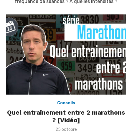
fréquence de séances ? A quelles intensités ?
n
Conseils
Quel entraînement entre 2 marathons
? [Vidéo]
P
25 octobre