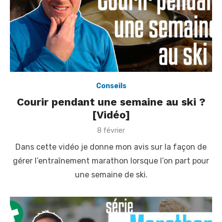
Conseils
Courir pendant une semaine au ski ?
[Vidéo]
P
8 février
o
Dans cette vidéo je donne mon avis sur la façon de
s
t
gérer l’entraînement marathon lorsque l’on part pour
e
une semaine de ski.
d
o
n