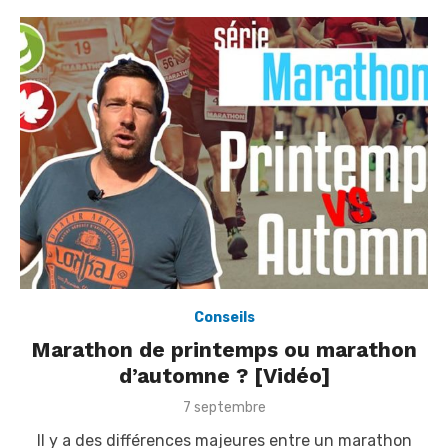
n
Conseils
Marathon de printemps ou marathon
d’automne ? [Vidéo]
P
7 septembre
o
Il y a des différences majeures entre un marathon
s