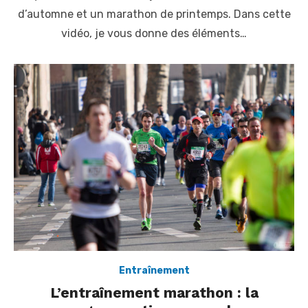
t
d’automne et un marathon de printemps. Dans cette
e
vidéo, je vous donne des éléments…
d
o
n
Entraînement
L’entraînement marathon : la