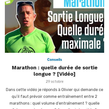
Conseils
Marathon : quelle durée de sortie
longue ? [Vidéo]
P
29 octobre
o
Dans cette vidéo je réponds à Olivier qui demande ce
s
t
qu’il faut prévoir comme entraînement entre 2
e
marathons : quel volume d’entraînement ? quelle
d
o