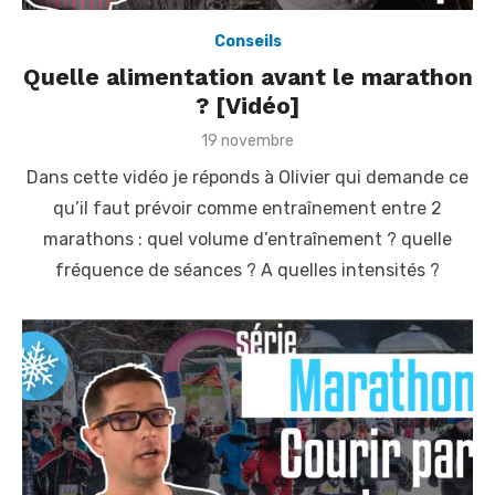
Conseils
Quelle alimentation avant le marathon
? [Vidéo]
P
19 novembre
o
Dans cette vidéo je réponds à Olivier qui demande ce
s
t
qu’il faut prévoir comme entraînement entre 2
e
marathons : quel volume d’entraînement ? quelle
d
o
fréquence de séances ? A quelles intensités ?
n