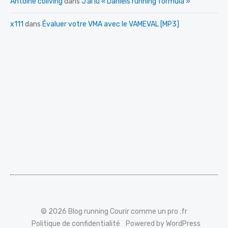
Antoine coliving
dans
J’ai lu « Daniels running formula »
x111
dans
Évaluer votre VMA avec le VAMEVAL [MP3]
© 2026 Blog running Courir comme un pro .fr
Politique de confidentialité
Powered by WordPress