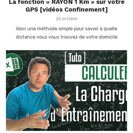
La fonction « RAYON 1 Km » sur votre
GPS [vidéos Confinement]
P
26 octobre
o
Voici une méthode simple pour savoir à quelle
s
t
distance vous vous trouvez de votre domicile
e
d
o
n