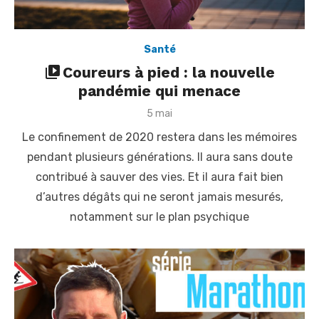
Santé
Coureurs à pied : la nouvelle
pandémie qui menace
P
5 mai
o
Le confinement de 2020 restera dans les mémoires
s
t
pendant plusieurs générations. Il aura sans doute
e
contribué à sauver des vies. Et il aura fait bien
d
o
d’autres dégâts qui ne seront jamais mesurés,
n
notamment sur le plan psychique