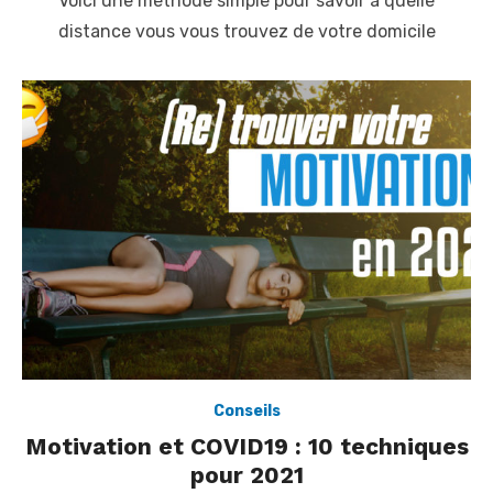
Voici une méthode simple pour savoir à quelle
s
t
distance vous vous trouvez de votre domicile
e
d
o
n
Conseils
Motivation et COVID19 : 10 techniques
pour 2021