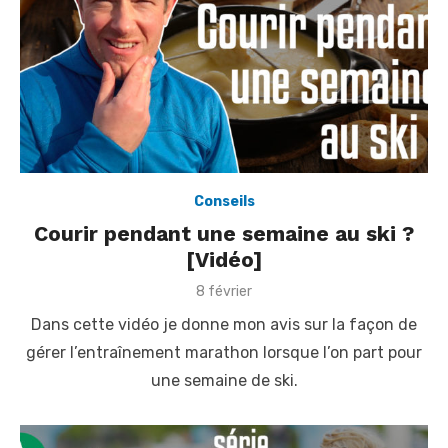
Conseils
Courir pendant une semaine au ski ?
[Vidéo]
P
8 février
o
Dans cette vidéo je donne mon avis sur la façon de
s
t
gérer l’entraînement marathon lorsque l’on part pour
e
une semaine de ski.
d
o
n