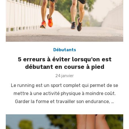
Débutants
5 erreurs à éviter lorsqu’on est
débutant en course à pied
P
24 janvier
o
Le running est un sport complet qui permet de se
s
t
mettre à une activité physique à moindre coût.
e
Garder la forme et travailler son endurance, …
d
o
n