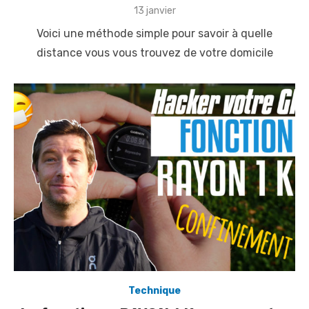
P
13 janvier
o
Voici une méthode simple pour savoir à quelle
s
t
distance vous vous trouvez de votre domicile
e
d
o
n
Technique