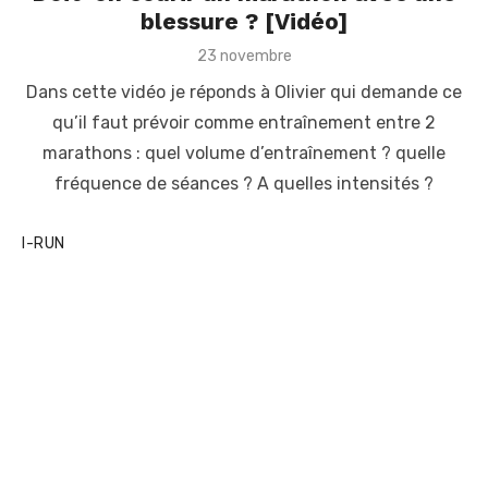
blessure ? [Vidéo]
P
23 novembre
o
Dans cette vidéo je réponds à Olivier qui demande ce
s
t
qu’il faut prévoir comme entraînement entre 2
e
marathons : quel volume d’entraînement ? quelle
d
o
fréquence de séances ? A quelles intensités ?
n
I-RUN