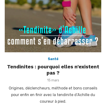
Santé
Tendinites : pourquoi elles n’existent
pas ?
P
15 mars
o
Origines, déclencheurs, méthode et bons conseils
s
t
pour enfin en finir avec la tendinite d’Achille du
e
coureur à pied.
d
o