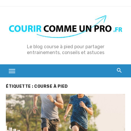
S
k
i
p
t
o
Le blog course à pied pour partager
entrainements, conseils et astuces
c
o
n
t
e
ÉTIQUETTE :
COURSE À PIED
n
t