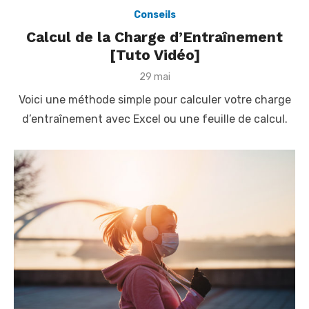
Conseils
Calcul de la Charge d’Entraînement
[Tuto Vidéo]
P
29 mai
o
Voici une méthode simple pour calculer votre charge
s
t
d’entraînement avec Excel ou une feuille de calcul.
e
d
o
n