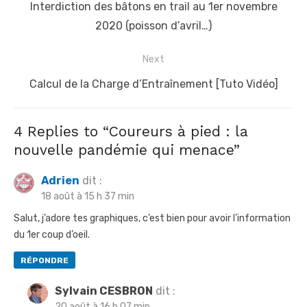
a
P
Interdiction des bâtons en trail au 1er novembre
v
r
2020 (poisson d’avril…)
i
e
Next
g
v
a
i
N
Calcul de la Charge d’Entraînement [Tuto Vidéo]
t
o
e
u
x
i
4 Replies to “
Coureurs à pied : la
s
t
o
nouvelle pandémie qui menace
”
p
p
n
o
o
Adrien
dit :
d
18 août à 15 h 37 min
s
s
e
t
t
Salut, j’adore tes graphiques, c’est bien pour avoir l’information
l
du 1er coup d’oeil.
:
:
’
RÉPONDRE
a
r
Sylvain CESBRON
dit :
20 août à 16 h 07 min