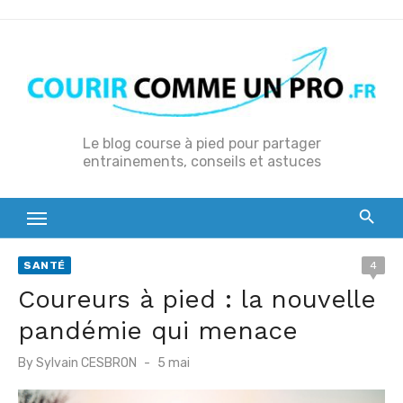
S
k
i
p
t
o
Le blog course à pied pour partager
entrainements, conseils et astuces
c
o
n
t
e
SANTÉ
4
n
Coureurs à pied : la nouvelle
t
pandémie qui menace
P
By
Sylvain CESBRON
5 mai
o
s