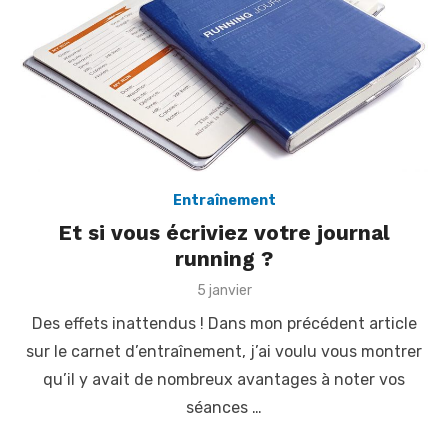
Entraînement
Et si vous écriviez votre journal
running ?
P
5 janvier
o
Des effets inattendus ! Dans mon précédent article
s
t
sur le carnet d’entraînement, j’ai voulu vous montrer
e
qu’il y avait de nombreux avantages à noter vos
d
o
séances …
n