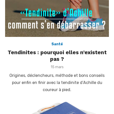
Santé
Tendinites : pourquoi elles n’existent
pas ?
P
15 mars
o
Origines, déclencheurs, méthode et bons conseils
s
t
pour enfin en finir avec la tendinite d’Achille du
e
coureur à pied.
d
o
n