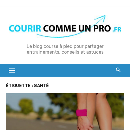
S
k
i
p
t
o
Le blog course à pied pour partager
entrainements, conseils et astuces
c
o
n
t
e
ÉTIQUETTE :
SANTÉ
n
t