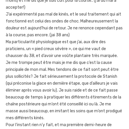
moins) et me dis que je suis cuit pour la course.. (j’ai du mal à
accepter!)
J’ai expérimenté pas mal de kinés, et le seul traitement qui ait
fonctionné est celui des ondes de choc. Malheureusement la
douleur est aujourd’hui de retour. Je ne renonce cependant pas
à la course, pas encore. (jai 38 ans)
Ma particularité physiologique est que j’ai, aux dire des
praticiens, un « pied creux sévère », ce qui me vaut de
chausser du 38, et d’avoir une voûte plantaire très marquée.
Je me trompe peut être mais je me dis que c’est la cause
principale de mon mal. Mes tendons de ce fait sont peut être
plus sollicités? Je fait sérieusement la protocole de Stanish
(qui préconise la glace en dernière étape, que d’ailleurs je vais
éliminer après vous avoir lu). Je suis raide et de ce fait passe
beaucoup de temps à pratiquer les différents étirements de la
chaîne postérieure qui m’ont été conseillé ici ou là. Je me
masse aussi beaucoup, en imitant les soins que m’ont prodigué
mes différents kinés.
Pour l’instant rien n’y fait, et ma première demi-heure de