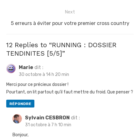
v
r
i
Next
e
g
v
N
5 erreurs à éviter pour votre premier cross country
a
i
e
t
o
x
12 Replies to “
RUNNING : DOSSIER
u
t
i
TENDINITES [5/5]
”
s
p
o
p
o
Marie
dit :
n
30 octobre à 14 h 20 min
o
s
d
s
t
Merci pour ce précieux dossier !
e
Pourtant, on lit partout qu’il faut mettre du froid. Que penser ?
t
:
l
:
RÉPONDRE
’
a
Sylvain CESBRON
dit :
r
31 octobre à 7 h 10 min
t
Bonjour,