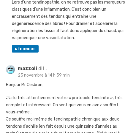
Lors d’une tendinopathie, on ne retrouve pas les marqueurs
i
classiques d’une inflammation. C’est donc bien un
c
encrassement des tendons qui entraîne une
l
dégénérescence des fibres ! Pour drainer et accélérer la
e
régénération les tissus, il faut donc appliquer du chaud, qui
va provoquer une vasodilatation.
RÉPONDRE
mazzoli
dit :
23 novembre à 14 h 59 min
Bonjour Mr Cesbron,
J’ai lu très attentivement votre « protocole tendinite », très
complet et intéressant. On sent que vous en avez souffert
vous-même…
Je souffre moi même de tendinopathie chronique aux deux
tendons d’achille (en fait depuis une quinzaine d’années au