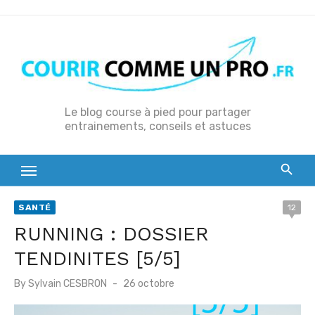
S
k
i
p
t
o
Le blog course à pied pour partager
entrainements, conseils et astuces
c
o
n
t
e
SANTÉ
12
n
RUNNING : DOSSIER
t
TENDINITES [5/5]
P
By
Sylvain CESBRON
26 octobre
o
s