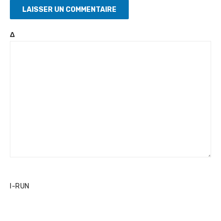
Δ
I-RUN