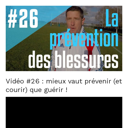
o
s
t
e
d
o
n
Vidéo #26 :
mieux vaut prévenir (et
courir) que guérir !