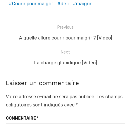
Courir pour maigrir
défi
maigrir
N
Previous
a
P
A quelle allure courir pour maigrir ? [Vidéo]
v
r
i
Next
e
g
v
N
La charge glucidique [Vidéo]
a
i
e
t
o
x
Laisser un commentaire
u
t
i
s
p
o
Votre adresse e-mail ne sera pas publiée.
Les champs
p
o
n
obligatoires sont indiqués avec
*
o
s
d
COMMENTAIRE
*
s
t
e
t
: