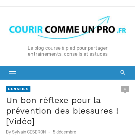
S
k
i
p
t
o
Le blog course à pied pour partager
entrainements, conseils et astuces
c
o
n
t
e
CONSEILS
0
n
Un bon réflexe pour la
t
prévention des blessures !
[Vidéo]
P
By
Sylvain CESBRON
5 décembre