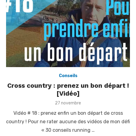
Conseils
Cross country : prenez un bon départ !
[Vidéo]
P
27 novembre
o
Vidéo # 18 : prenez enfin un bon départ de cross
s
t
country ! Pour ne rater aucune des vidéos de mon défi
e
« 30 conseils running …
d
o