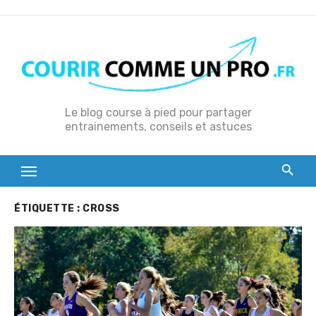
S
k
i
p
t
o
Le blog course à pied pour partager
entrainements, conseils et astuces
c
o
n
t
e
ÉTIQUETTE :
CROSS
n
t