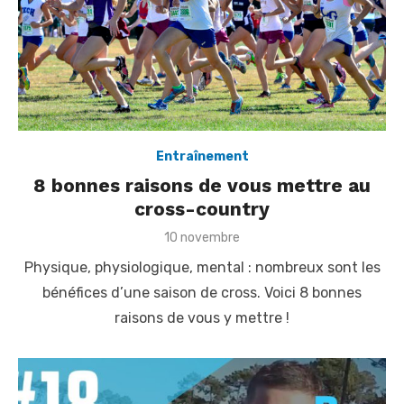
Entraînement
8 bonnes raisons de vous mettre au
cross-country
P
10 novembre
o
Physique, physiologique, mental : nombreux sont les
s
t
bénéfices d’une saison de cross. Voici 8 bonnes
e
raisons de vous y mettre !
d
o
n