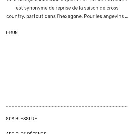
s
t
est synonyme de reprise de la saison de cross
e
country, partout dans l’hexagone. Pour les angevins …
d
o
n
I-RUN
SOS BLESSURE