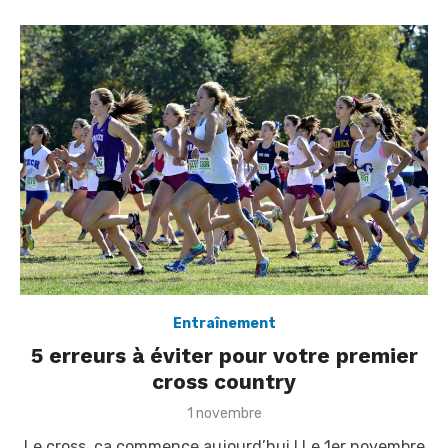
n
Entraînement
5 erreurs à éviter pour votre premier
cross country
P
1 novembre
o
Le cross, ça commence aujourd’hui ! Le 1er novembre