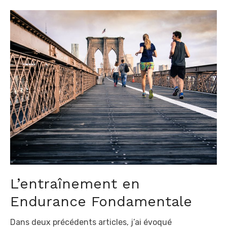
o
s
t
e
d
o
n
L’entraînement en
Endurance Fondamentale
Dans deux précédents articles, j’ai évoqué