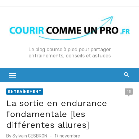
S
k
i
p
t
o
Le blog course à pied pour partager
entrainements, conseils et astuces
c
o
n
t
e
ENTRAÎNEMENT
13
n
La sortie en endurance
t
fondamentale [les
différentes allures]
P
By
Sylvain CESBRON
17 novembre