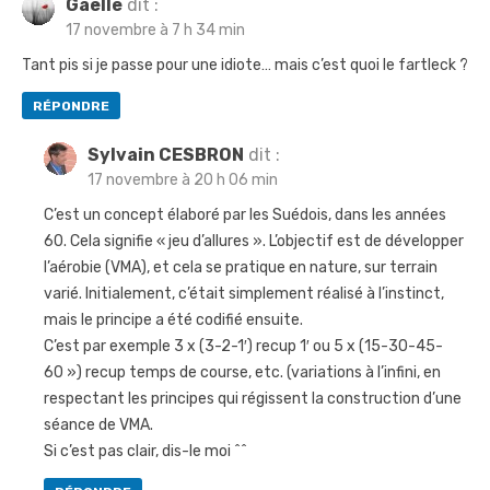
o
s
Gaëlle
dit :
d
17 novembre à 7 h 34 min
s
t
e
t
:
Tant pis si je passe pour une idiote… mais c’est quoi le fartleck ?
l
:
’
RÉPONDRE
a
Sylvain CESBRON
dit :
r
17 novembre à 20 h 06 min
t
C’est un concept élaboré par les Suédois, dans les années
i
60. Cela signifie « jeu d’allures ». L’objectif est de développer
l’aérobie (VMA), et cela se pratique en nature, sur terrain
c
varié. Initialement, c’était simplement réalisé à l’instinct,
l
mais le principe a été codifié ensuite.
e
C’est par exemple 3 x (3-2-1′) recup 1′ ou 5 x (15-30-45-
60 ») recup temps de course, etc. (variations à l’infini, en
respectant les principes qui régissent la construction d’une
séance de VMA.
Si c’est pas clair, dis-le moi ^^