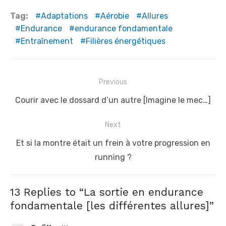
Tag:
Adaptations
Aérobie
Allures
Endurance
endurance fondamentale
Entraînement
Filières énergétiques
N
Previous
a
P
Courir avec le dossard d’un autre [Imagine le mec…]
v
r
i
Next
e
g
v
N
Et si la montre était un frein à votre progression en
a
i
e
running ?
t
o
x
u
t
i
13 Replies to “
La sortie en endurance
s
p
o
fondamentale [les différentes allures]
”
p
o
n