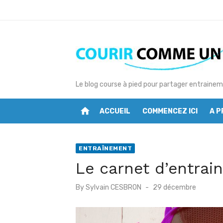
S
k
i
p
t
o
Le blog course à pied pour partager entrainem
c
o
home
ACCUEIL
COMMENCEZ ICI
A 
n
t
e
ENTRAÎNEMENT
n
Le carnet d’entra
t
P
By
Sylvain CESBRON
29 décembre
o
s
t
e