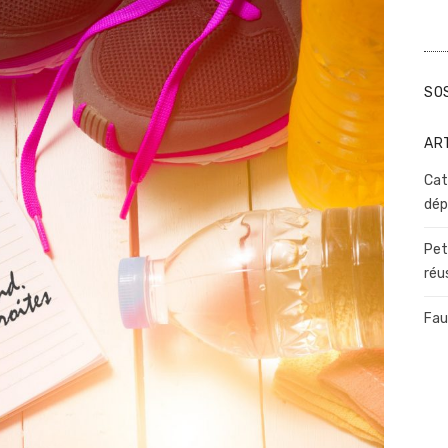
SO
AR
Cat
dép
Pet
réu
Fau