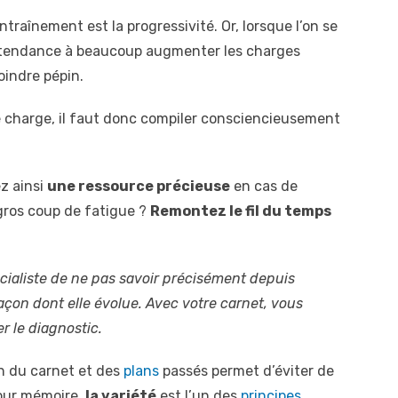
traînement est la progressivité. Or, lorsque l’on se
t tendance à beaucoup augmenter les charges
oindre pépin.
 charge, il faut donc compiler consciencieusement
z ainsi
une ressource précieuse
en cas de
gros coup de fatigue ?
Remontez le fil du temps
cialiste de ne pas savoir précisément depuis
açon dont elle évolue. Avec votre carnet, vous
r le diagnostic.
on du carnet et des
plans
passés permet d’éviter de
pour mémoire,
la variété
est l’un des
principes