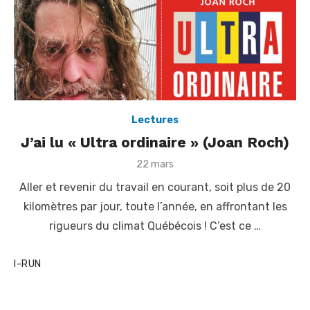
Lectures
J’ai lu « Ultra ordinaire » (Joan Roch)
P
22 mars
o
Aller et revenir du travail en courant, soit plus de 20
s
t
kilomètres par jour, toute l’année, en affrontant les
e
rigueurs du climat Québécois ! C’est ce …
d
o
n
I-RUN