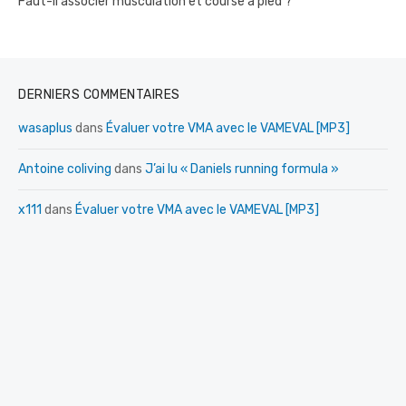
Faut-il associer musculation et course à pied ?
DERNIERS COMMENTAIRES
wasaplus
dans
Évaluer votre VMA avec le VAMEVAL [MP3]
Antoine coliving
dans
J’ai lu « Daniels running formula »
x111
dans
Évaluer votre VMA avec le VAMEVAL [MP3]