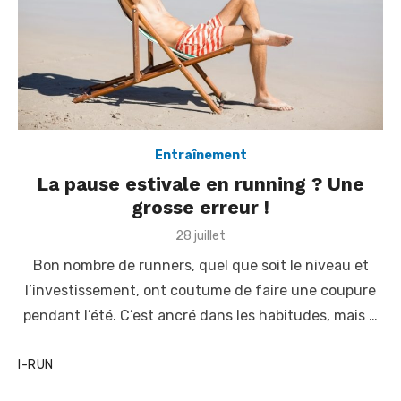
Entraînement
La pause estivale en running ? Une
grosse erreur !
P
28 juillet
o
Bon nombre de runners, quel que soit le niveau et
s
t
l’investissement, ont coutume de faire une coupure
e
pendant l’été. C’est ancré dans les habitudes, mais …
d
o
n
I-RUN