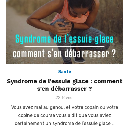
Santé
Syndrome de l’essuie glace : comment
s’en débarrasser ?
P
22 février
o
Vous avez mal au genou, et votre copain ou votre
s
t
copine de course vous a dit que vous aviez
e
certainement un syndrome de l’essuie glace …
d
o