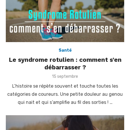
Santé
Le syndrome rotulien : comment s’en
débarrasser ?
P
15 septembre
o
L’histoire se répète souvent et touche toutes les
s
t
catégories de coureurs. Une petite douleur au genou
e
qui nait et qui s’amplifie au fil des sorties ! …
d
o
n