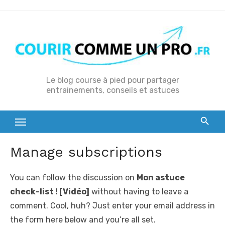
S
k
i
p
t
o
Le blog course à pied pour partager
entrainements, conseils et astuces
c
o
n
t
e
Manage subscriptions
n
t
You can follow the discussion on
Mon astuce
check-list ! [Vidéo]
without having to leave a
comment. Cool, huh? Just enter your email address in
the form here below and you’re all set.