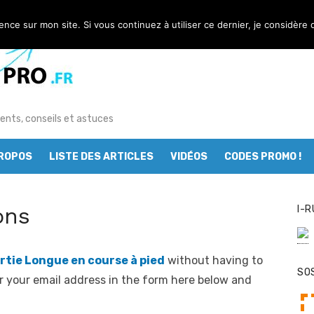
ience sur mon site. Si vous continuez à utiliser ce dernier, je considère 
ents, conseils et astuces
PROPOS
LISTE DES ARTICLES
VIDÉOS
CODES PROMO !
ons
I-R
rtie Longue en course à pied
without having to
SO
r your email address in the form here below and