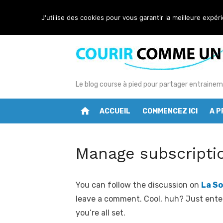
Skip
Manage subscriptions
Latest:
J'utilise des cookies pour vous garantir la meilleure expér
to
content
Le blog course à pied pour partager entrainem
home
ACCUEIL
COMMENCEZ ICI
A 
Manage subscripti
You can follow the discussion on
La So
leave a comment. Cool, huh? Just ente
you’re all set.